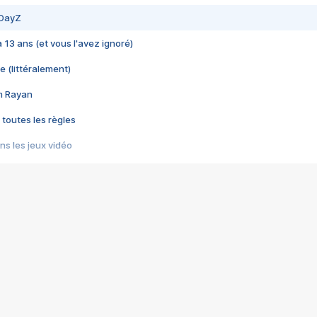
 DayZ
 a 13 ans (et vous l'avez ignoré)
e (littéralement)
im Rayan
 toutes les règles
s les jeux vidéo
us choquant de Rockstar ? - Le scandale BULLY
e plus moche de Steam
du RÊVE tourne au CAUCHEMAR
pendant 8 heures
it… à tort
umiliés par un jeu vidéo