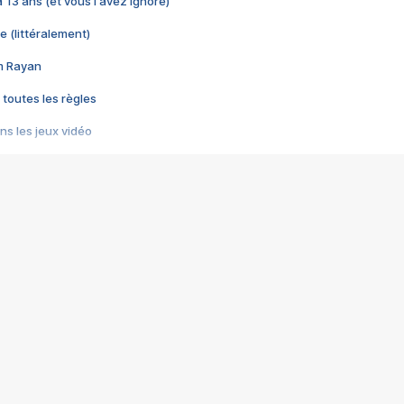
 a 13 ans (et vous l'avez ignoré)
e (littéralement)
im Rayan
 toutes les règles
s les jeux vidéo
us choquant de Rockstar ? - Le scandale BULLY
e plus moche de Steam
du RÊVE tourne au CAUCHEMAR
pendant 8 heures
it… à tort
umiliés par un jeu vidéo
ire - Final Fantasy 8
ti un empire - Age of Empires